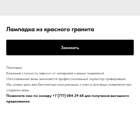
Лампадка из красного гранита
Заказать
Лампадка
Конечная стоимость зависит от материала и ваших пожеланий.
Изготовлением вазы занимается профессиональный скульптор-гравировщик.
Мы можем дать вам бесплатную консультацию и учесть все ваши пожелания при
создании вазы
Позвоните нам по номеру
+7 (777) 084 29 68
для получения выгодного
предложения.