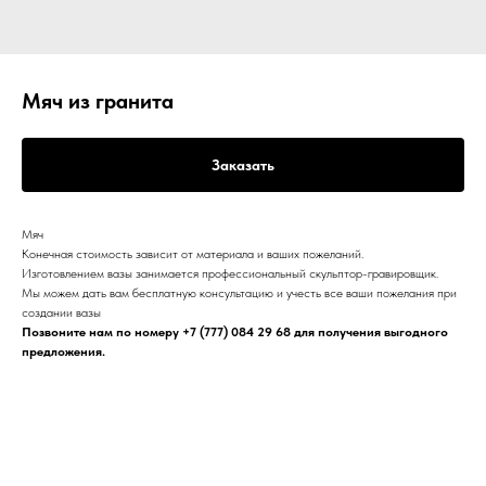
Мяч из гранита
Заказать
Мяч
Конечная стоимость зависит от материала и ваших пожеланий.
Изготовлением вазы занимается профессиональный скульптор-гравировщик.
Мы можем дать вам бесплатную консультацию и учесть все ваши пожелания при
создании вазы
Позвоните нам по номеру
+7 (777) 084 29 68
для получения выгодного
предложения.